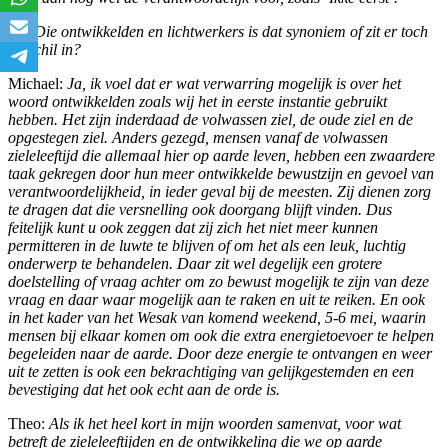
Th:
Die ontwikkelden en lichtwerkers is dat synoniem of zit er toch
verschil in?
Michael:
Ja, ik voel dat er wat verwarring mogelijk is over het
woord ontwikkelden zoals wij het in eerste instantie gebruikt
hebben. Het zijn inderdaad de volwassen ziel, de oude ziel en de
opgestegen ziel. Anders gezegd, mensen vanaf de volwassen
zieleleeftijd die allemaal hier op aarde leven, hebben een zwaardere
taak gekregen door hun meer ontwikkelde bewustzijn en gevoel van
verantwoordelijkheid, in ieder geval bij de meesten. Zij dienen zorg
te dragen dat die versnelling ook doorgang blijft vinden. Dus
feitelijk kunt u ook zeggen dat zij zich het niet meer kunnen
permitteren in de luwte te blijven of om het als een leuk, luchtig
onderwerp te behandelen. Daar zit wel degelijk een grotere
doelstelling of vraag achter om zo bewust mogelijk te zijn van deze
vraag en daar waar mogelijk aan te raken en uit te reiken. En ook
in het kader van het Wesak van komend weekend, 5-6 mei, waarin
mensen bij elkaar komen om ook die extra energietoevoer te helpen
begeleiden naar de aarde. Door deze energie te ontvangen en weer
uit te zetten is ook een bekrachtiging van gelijkgestemden en een
bevestiging dat het ook echt aan de orde is.
Theo:
Als ik het heel kort in mijn woorden samenvat, voor wat
betreft de zieleleeftijden en de ontwikkeling die we op aarde