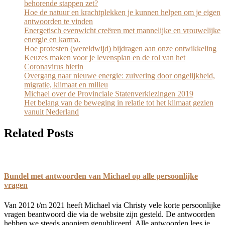
behorende stappen zet?
Hoe de natuur en krachtplekken je kunnen helpen om je eigen
antwoorden te vinden
Energetisch evenwicht creëren met mannelijke en vrouwelijke
energie en karma.
Hoe protesten (wereldwijd) bijdragen aan onze ontwikkeling
Keuzes maken voor je levensplan en de rol van het
Coronavirus hierin
Overgang naar nieuwe energie: zuivering door ongelijkheid,
migratie, klimaat en milieu
Michael over de Provinciale Statenverkiezingen 2019
Het belang van de beweging in relatie tot het klimaat gezien
vanuit Nederland
Related Posts
Bundel met antwoorden van Michael op alle persoonlijke
vragen
Van 2012 t/m 2021 heeft Michael via Christy vele korte persoonlijke
vragen beantwoord die via de website zijn gesteld. De antwoorden
hebben we steeds anoniem gepubliceerd. Alle antwoorden lees je