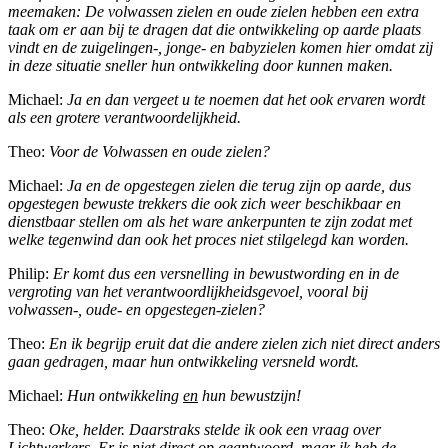
meemaken: De volwassen zielen en oude zielen hebben een extra
taak om er aan bij te dragen dat die ontwikkeling op aarde plaats
vindt en de zuigelingen-, jonge- en babyzielen komen hier omdat zij
in deze situatie sneller hun ontwikkeling door kunnen maken.
Michael:
Ja en dan vergeet u te noemen dat het ook ervaren wordt
als een grotere verantwoordelijkheid.
Theo:
Voor de Volwassen en oude zielen?
Michael:
Ja en de opgestegen zielen die terug zijn op aarde, dus
opgestegen bewuste trekkers die ook zich weer beschikbaar en
dienstbaar stellen om als het ware ankerpunten te zijn zodat met
welke tegenwind dan ook het proces niet stilgelegd kan worden.
Philip:
Er komt dus een versnelling in bewustwording en in de
vergroting van het verantwoordlijkheidsgevoel, vooral bij
volwassen-, oude- en opgestegen-zielen?
Theo:
En ik begrijp eruit dat die andere zielen zich niet direct anders
gaan gedragen, maar hun ontwikkeling versneld wordt.
Michael:
Hun ontwikkeling
en
hun bewustzijn!
Theo:
Oke, helder. Daarstraks stelde ik ook een vraag over
Lichtwerkers. Er is niet direct op geantwoord, maar ik heb de