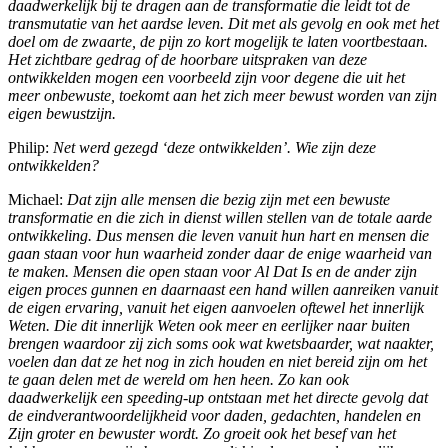
daadwerkelijk bij te dragen aan de transformatie die leidt tot de
transmutatie van het aardse leven. Dit met als gevolg en ook met het
doel om de zwaarte, de pijn zo kort mogelijk te laten voortbestaan.
Het zichtbare gedrag of de hoorbare uitspraken van deze
ontwikkelden mogen een voorbeeld zijn voor degene die uit het
meer onbewuste, toekomt aan het zich meer bewust worden van zijn
eigen bewustzijn.
Philip:
Net werd gezegd ‘deze ontwikkelden’. Wie zijn deze
ontwikkelden?
Michael:
Dat zijn alle mensen die bezig zijn met een bewuste
transformatie en die zich in dienst willen stellen van de totale aarde
ontwikkeling. Dus mensen die leven vanuit hun hart en mensen die
gaan staan voor hun waarheid zonder daar de enige waarheid van
te maken. Mensen die open staan voor Al Dat Is en de ander zijn
eigen proces gunnen en daarnaast een hand willen aanreiken vanuit
de eigen ervaring, vanuit het eigen aanvoelen oftewel het innerlijk
Weten. Die dit innerlijk Weten ook meer en eerlijker naar buiten
brengen waardoor zij zich soms ook wat kwetsbaarder, wat naakter,
voelen dan dat ze het nog in zich houden en niet bereid zijn om het
te gaan delen met de wereld om hen heen. Zo kan ook
daadwerkelijk een speeding-up ontstaan met het directe gevolg dat
de eindverantwoordelijkheid voor daden, gedachten, handelen en
Zijn groter en bewuster wordt. Zo groeit ook het besef van het