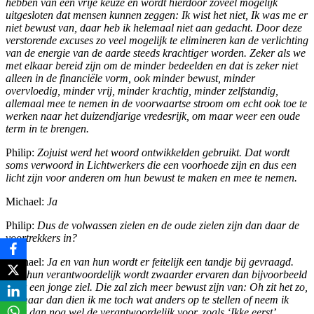
hebben van een vrije keuze en wordt hierdoor zoveel mogelijk
uitgesloten dat mensen kunnen zeggen: Ik wist het niet, Ik was me er
niet bewust van, daar heb ik helemaal niet aan gedacht. Door deze
verstorende excuses zo veel mogelijk te elimineren kan de verlichting
van de energie van de aarde steeds krachtiger worden. Zeker als we
met elkaar bereid zijn om de minder bedeelden en dat is zeker niet
alleen in de financiële vorm, ook minder bewust, minder
overvloedig, minder vrij, minder krachtig, minder zelfstandig,
allemaal mee te nemen in de voorwaartse stroom om echt ook toe te
werken naar het duizendjarige vredesrijk, om maar weer een oude
term in te brengen.
Philip:
Zojuist werd het woord ontwikkelden gebruikt. Dat wordt
soms verwoord in Lichtwerkers die een voorhoede zijn en dus een
licht zijn voor anderen om hun bewust te maken en mee te nemen.
Michael:
Ja
Philip:
Dus de volwassen zielen en de oude zielen zijn dan daar de
voortrekkers in?
Michael:
Ja en van hun wordt er feitelijk een tandje bij gevraagd.
Dus hun verantwoordelijk wordt zwaarder ervaren dan bijvoorbeeld
door een jonge ziel. Die zal zich meer bewust zijn van: Oh zit het zo,
oh maar dan dien ik me toch wat anders op te stellen of neem ik
daar dan nog wel de verantwoordelijk voor, zoals ‘Ikke eerst’.